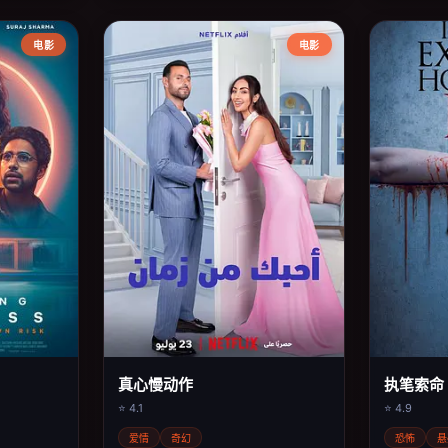
电影
电影
真心慢动作
执笔索命
⭐ 4.1
⭐ 4.9
爱情
奇幻
恐怖
悬