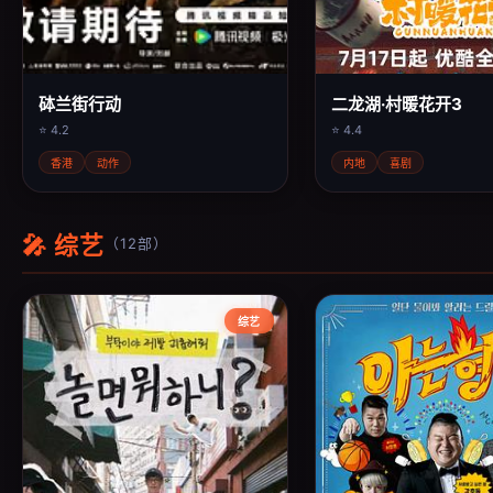
砵兰街行动
二龙湖·村暖花开3
⭐ 4.2
⭐ 4.4
香港
动作
内地
喜剧
🎤 综艺
（12部）
综艺