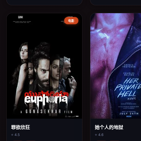
电影
罪欲欣狂
她个人的地狱
⭐ 4.5
⭐ 4.6