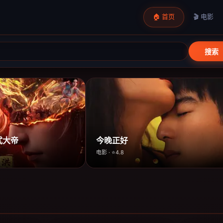
🏠 首页
🎬 电影
搜索
武大帝
今晚正好
电影 · ⭐4.8