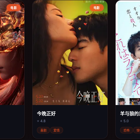
电影
电影
今晚正好
羊与狼的
⭐ 4.8
⭐ 5.0
喜剧
爱情
恐怖
惊