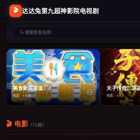
🎬
达达兔第九超神影院电视剧
美食新闻报道
天子传奇：洪
电影 · ⭐4.8
电影 · ⭐4.9
🎬 电影
（12部）