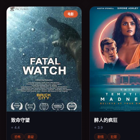
电影
致命守望
醉人的疯狂
⭐ 4.4
⭐ 3.9
恐怖
悬疑
剧情
犯罪