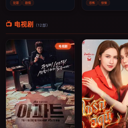
犯罪
剧情
恐怖
惊悚
📺 电视剧
（12部）
电视剧