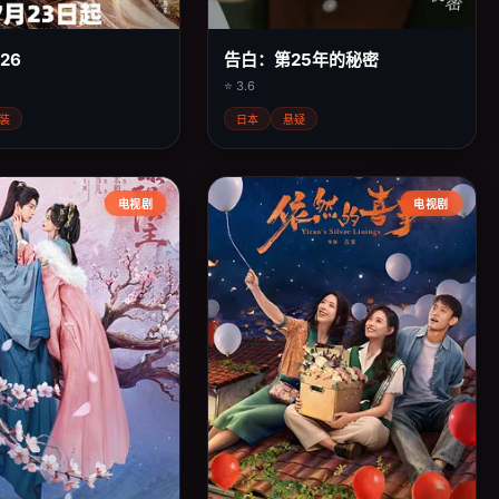
26
告白：第25年的秘密
⭐ 3.6
装
日本
悬疑
电视剧
电视剧