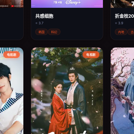
共感细胞
折金枝20
⭐ 3.7
⭐ 3.9
韩国
科幻
内地
古
电视剧
电视剧