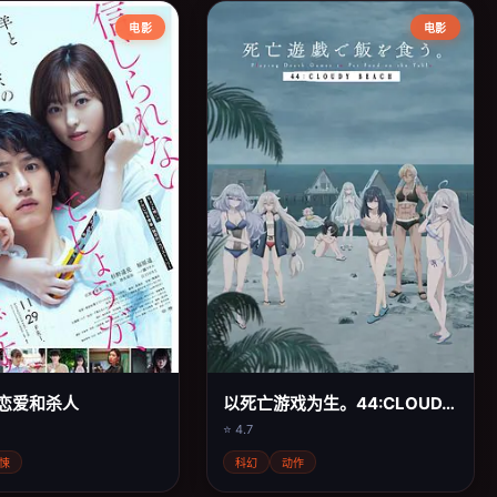
电影
电影
恋爱和杀人
以死亡游戏为生。44:CLOUDY BEACH
⭐ 4.7
悚
科幻
动作