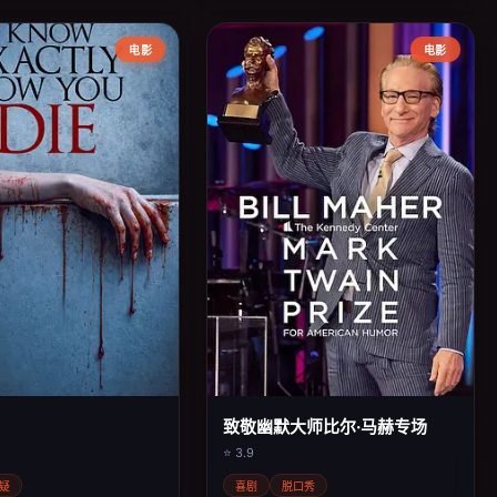
电影
电影
致敬幽默大师比尔·马赫专场
⭐ 3.9
疑
喜剧
脱口秀