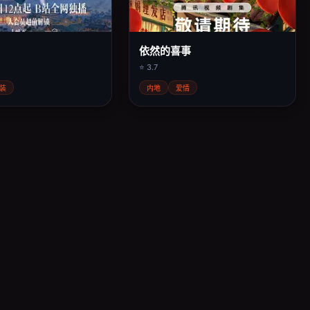
依然的喜事
⭐ 3.7
装
内地
爱情