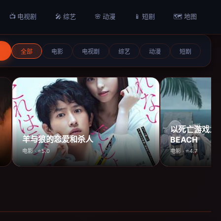
📺 电视剧
🎤 综艺
🌸 动漫
📱 短剧
🗺️ 地图
全部
电影
电视剧
综艺
动漫
短剧
以死亡游戏为生
羊与狼的恋爱和杀人
BEACH
电影 · ⭐5.0
电影 · ⭐4.7