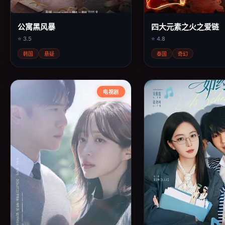
公寓黑风暴
四大元素之火之爱链
⭐ 3.5
⭐ 4.8
韩国
悬疑
泰国
奇幻
电视剧